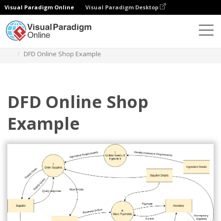
Visual Paradigm Online
Visual Paradigm Desktop
다이어그램
템플릿
유돈 데마르코 DFD
DFD Online Shop Example
DFD Online Shop
Example