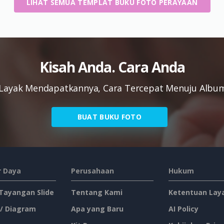
LIHAT SEMUA TEMPLAT BUKU FOTO PERAYAAN
Kisah Anda. Cara Anda
Layak Mendapatkannya, Cara Tercepat Menuju Album
BUAT BUKU FOTO
 Daya
Perusahaan
Hukum
 Tayangan Slide
Tentang Kami
Ketentuan Lay
 / Diagram
Apa yang Baru
AI Policy