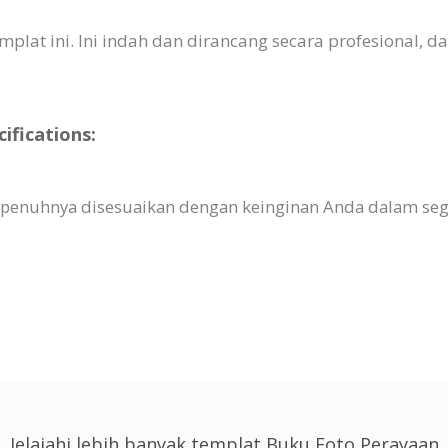
plat ini. Ini indah dan dirancang secara profesional,
ifications:
epenuhnya disesuaikan dengan keinginan Anda dalam segal
Jelajahi lebih banyak templat Buku Foto Perayaan