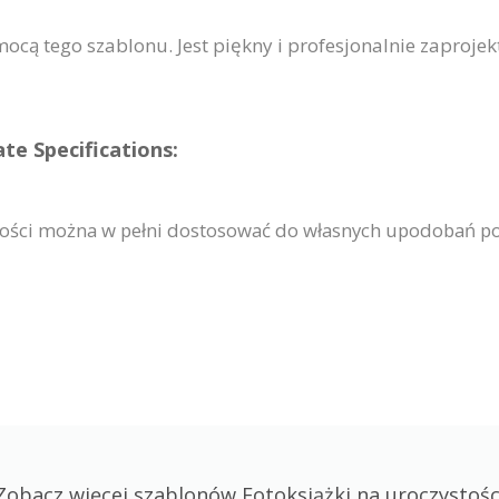
mocą tego szablonu. Jest piękny i profesjonalnie zaproje
te Specifications:
ystości można w pełni dostosować do własnych upodobań p
Zobacz więcej szablonów Fotoksiążki na uroczystośc