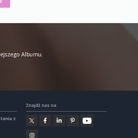
Y
iejszego Albumu.
Znajdź nas na
tania z