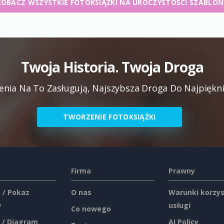
ZOBACZ WSZYSTKIE FOTOKSIĄŻKI NA UROCZYSTOŚCI SZABLON
Twoja Historia. Twoja Droga
ia Na To Zasługują, Najszybsza Droga Do Najpiękn
TWORZENIE FOTOKSIĄŻKI
Firma
Prawny
 / Pokaz
O nas
Warunki korzys
w
usługi
Co nowego
 / Diagram
AI Policy