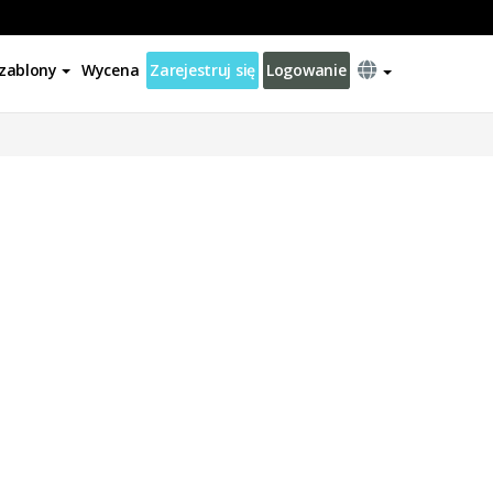
zablony
Wycena
Zarejestruj się
Logowanie