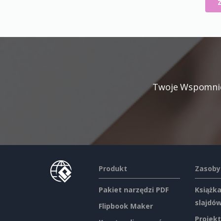
Twoje Wspomnien
Produkt
Zasoby
Pakiet narzędzi PDF
Książka
slajdó
Flipbook Maker
Projekt