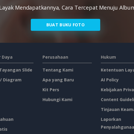
Layak Mendapatkannya, Cara Tercepat Menuju Album
BUAT BUKU FOTO
 Daya
Perusahaan
Hukum
 Tayangan Slide
Tentang Kami
Ketentuan Lay
 / Diagram
Apa yang Baru
AI Policy
Kit Pers
Kebijakan Priva
Hubungi Kami
Content Guidel
Tinjauan Keam
ahuan
Laporkan
Penyalahguna
atis