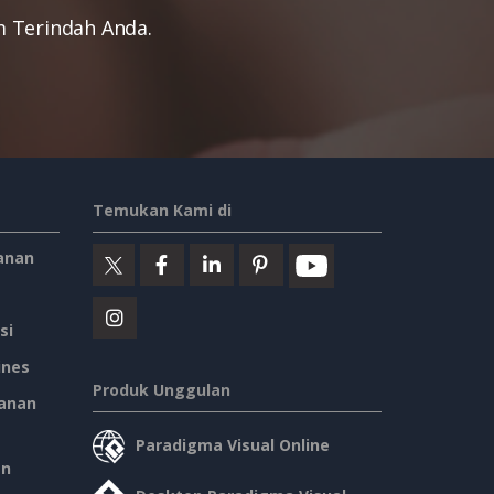
 Terindah Anda.
Temukan Kami di
anan
si
ines
Produk Unggulan
anan
Paradigma Visual Online
an