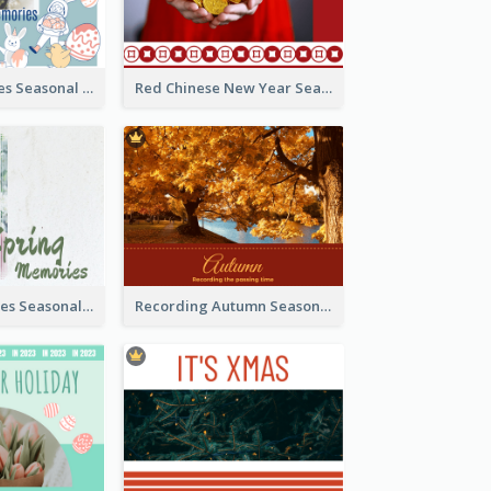
Easter Memories Seasonal Photo Book
Red Chinese New Year Seasonal Photo Book
Spring Memories Seasonal Photo Book
Recording Autumn Seasonal Photo Book