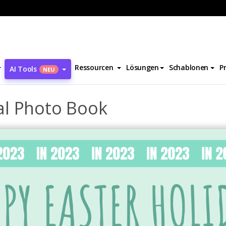
cher
Happy Easter Seasonal Photo Book
Ressourcen
Lösungen
Schablonen
P
AI Tools
NEU
al Photo Book