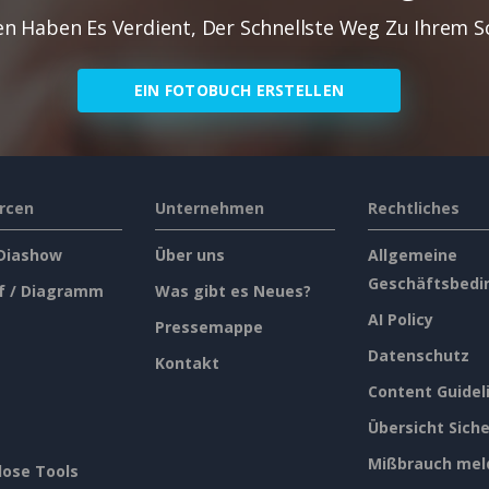
en Haben Es Verdient, Der Schnellste Weg Zu Ihrem 
EIN FOTOBUCH ERSTELLEN
rcen
Unternehmen
Rechtliches
 Diashow
Über uns
Allgemeine
Geschäftsbedi
f / Diagramm
Was gibt es Neues?
AI Policy
Pressemappe
Datenschutz
Kontakt
Content Guidel
Übersicht Siche
Mißbrauch mel
lose Tools