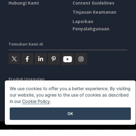
Hubungi Kami
Content Guidelines
Tinjauan Keamanan
Laporkan
Penyalahgunaan
Temukan Kami di
Produk Unggulan
We use cookies to offer you a better experience. By visiting
Paradigma Visual Online
our website, you agree to the use of cookies as described
in our
Cookie Policy
.
Desktop Paradigma Visual
OK
©2026 by Visual Paradigm. Semua hak cipta dilindungi undang-