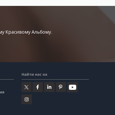
у Красивому Альбому.
Найти нас на
ия