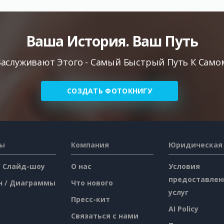
Ваша История. Ваш Путь
аслуживают Этого - Самый Быстрый Путь К Самом
СОЗДАТЬ ФОТОКНИГУ
сы
Компания
Юридическая
/ Слайд-шоу
О нас
Условия
предоставлен
н / Диаграммы
Что нового
услуг
Пресс-кит
AI Policy
Связаться с нами