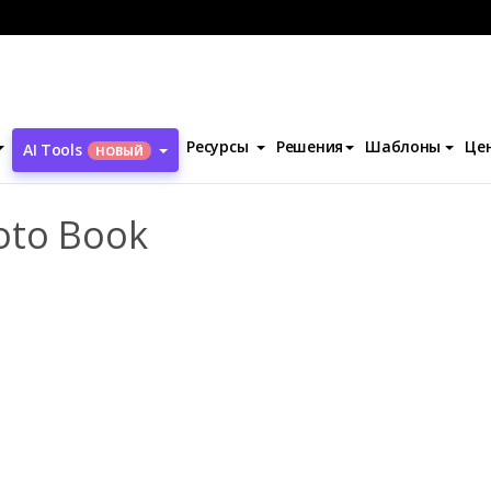
ля ежегодника
Sorority Yearbook Photo Book
Ресурсы
Решения
Шаблоны
Це
AI Tools
НОВЫЙ
oto Book