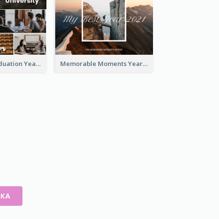
University Graduation Yearbook Photo Book
Memorable Moments Yearbook Photo Book
ИКА