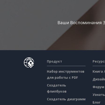
Ваши Воспоминания З
Продукт
Ресур
Набор инструментов
Книга 
для работы с PDF
Дизай
Создатель
Форум
флипбуков
Узнать
Создатель диаграмм
Блог