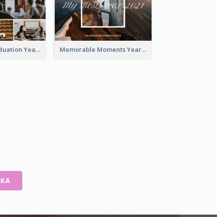
University Graduation Yearbook Photo Book
Memorable Moments Yearbook Photo Book
ИКА