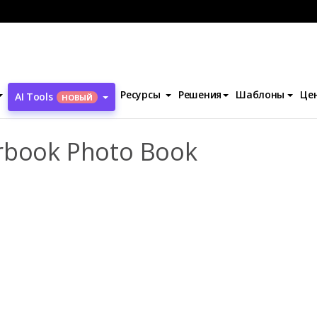
ля ежегодника
2021 High School Yearbook Photo Book
Ресурсы
Решения
Шаблоны
Це
AI Tools
НОВЫЙ
arbook Photo Book