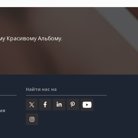
у Красивому Альбому.
Найти нас на
ия