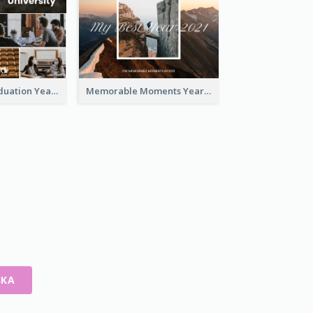
University Graduation Yearbook Photo Book
Memorable Moments Yearbook Photo Book
ИКА