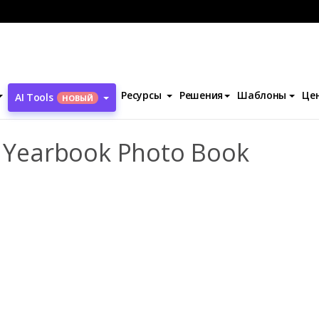
ля ежегодника
Memorable Moments Yearbook Photo Book
Ресурсы
Решения
Шаблоны
Це
AI Tools
НОВЫЙ
Yearbook Photo Book