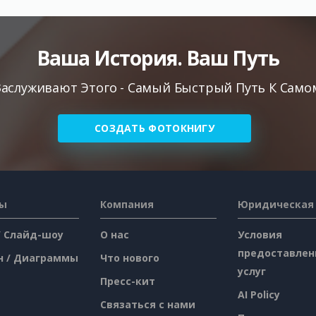
Ваша История. Ваш Путь
аслуживают Этого - Самый Быстрый Путь К Самом
СОЗДАТЬ ФОТОКНИГУ
сы
Компания
Юридическая
/ Слайд-шоу
О нас
Условия
предоставлен
н / Диаграммы
Что нового
услуг
Пресс-кит
AI Policy
Связаться с нами