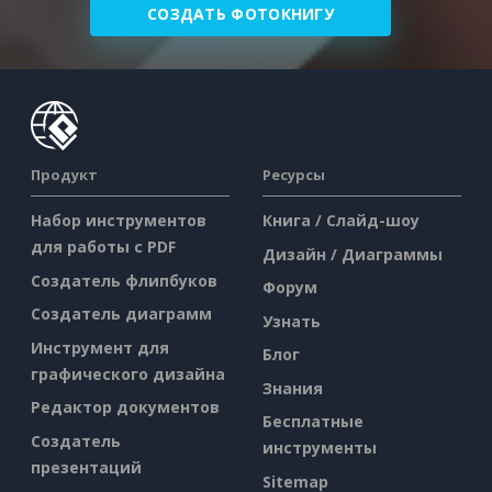
СОЗДАТЬ ФОТОКНИГУ
Продукт
Ресурсы
Набор инструментов
Книга / Слайд-шоу
для работы с PDF
Дизайн / Диаграммы
Создатель флипбуков
Форум
Создатель диаграмм
Узнать
Инструмент для
Блог
графического дизайна
Знания
Редактор документов
Бесплатные
Создатель
инструменты
презентаций
Sitemap