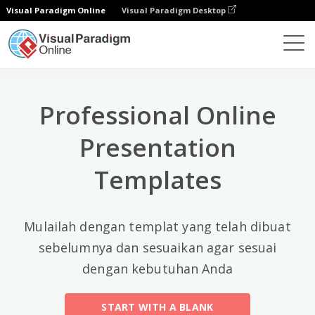
Visual Paradigm Online
Visual Paradigm Desktop
Kategori Teratas
×
Presentation Software
Templat
All
Professional Online
General
(56)
Presentation
Art And Design
(5)
Templates
Business
(5)
Environment
(15)
Mulailah dengan templat yang telah dibuat
sebelumnya dan sesuaikan agar sesuai
Fashion
(3)
dengan kebutuhan Anda
Festival
(7)
START WITH A BLANK
Food And Drink
(7)