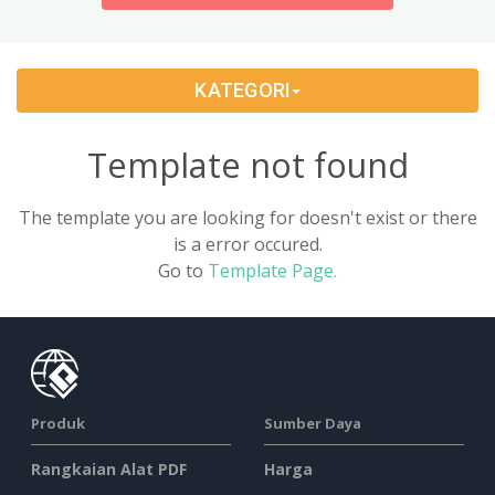
History
(4)
KATEGORI
Music
(2)
Personal Learning
(8)
Template not found
Sports & Health
(5)
The template you are looking for doesn't exist or there
is a error occured.
Technology & Science
(10)
Go to
Template Page.
Traveling
(5)
Produk
Sumber Daya
Rangkaian Alat PDF
Harga