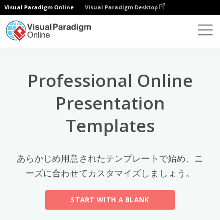
Visual Paradigm Online
Visual Paradigm Desktop
トップカテゴリー
×
Presentation Software
テンプレート
All
Professional Online
General
(56)
Presentation
Art And Design
(5)
Templates
Business
(5)
Environment
(15)
あらかじめ用意されたテンプレートで始め、ニ
ーズに合わせてカスタマイズしましょう。
Fashion
(3)
Festival
(7)
START WITH A BLANK
Food And Drink
(7)