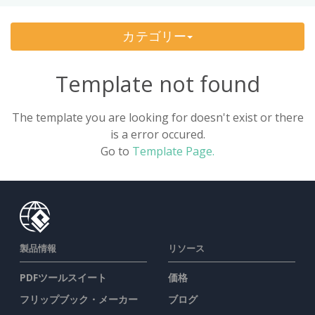
History
(4)
カテゴリー
Music
(2)
Template not found
Personal Learning
(8)
The template you are looking for doesn't exist or there
Sports & Health
(5)
is a error occured.
Go to
Template Page.
Technology & Science
(10)
Traveling
(5)
製品情報
リソース
PDFツールスイート
価格
フリップブック・メーカー
ブログ