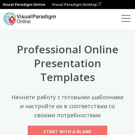
Visual Paradigm Online
Visual Paradigm Desktop
Лучшие категории
×
Presentation Software
Шаблоны
All
Professional Online
General
(56)
Presentation
Art And Design
(5)
Templates
Business
(5)
Environment
(15)
Начните работу с готовыми шаблонами
и настройте их в соответствии со
Fashion
(3)
своими потребностями
Festival
(7)
START WITH A BLANK
Food And Drink
(7)