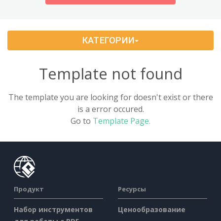
History
(4)
КАТЕГОРИИ
Music
(2)
Personal Learning
(8)
Template not found
Sports & Health
(5)
The template you are looking for doesn't exist or there
is a error occured.
Technology & Science
(10)
Go to
Template Page.
Traveling
(5)
Продукт
Ресурсы
Набор инструментов
Ценообразование