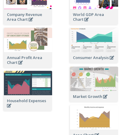
Company Revenue
World GDP Area
Area Chart
Chart
Annual Profit Area
Consumer Analysis
Chart
Market Growth
Household Expenses