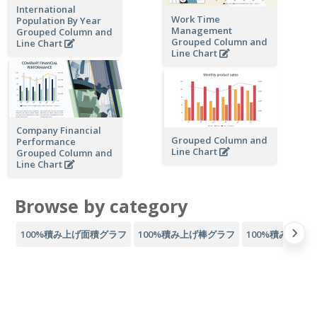
International
Work Time
Population By Year
Management
Grouped Column and
Grouped Column and
Line Chart
Line Chart
Company Financial
Grouped Column and
Performance
Line Chart
Grouped Column and
Line Chart
Browse by category
100%積み上げ面積グラフ
100%積み上げ棒グラフ
100%積み上げ