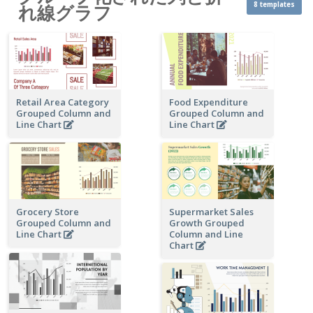
8 templates
れ線グラフ
Retail Area Category
Food Expenditure
Grouped Column and
Grouped Column and
Line Chart
Line Chart
Grocery Store
Supermarket Sales
Grouped Column and
Growth Grouped
Line Chart
Column and Line
Chart