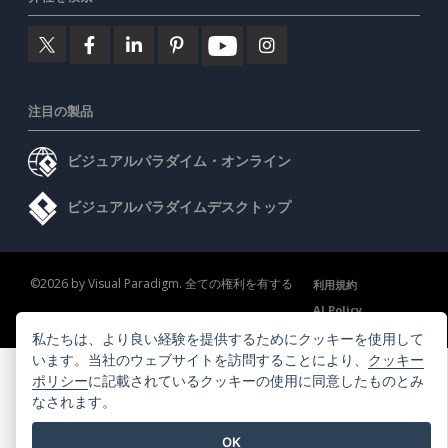
注目の製品
ビジュアルパラダイム・オンライン
ビジュアルパラダイムデスクトップ
©2026 by Visual Paradigm. 全ての権利を有する
利用規約
AI Policy
プライバシーポリシー
Content Guidelines
セキュリティ概要
私たちは、より良い経験を提供するためにクッキーを使用して
います。当社のウェブサイトを訪問することにより、
クッキー
ポリシー
に記載されているクッキーの使用に同意したものとみ
なされます。
OK