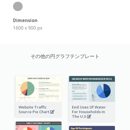
Dimension
1600 x 900 px
その他の円グラフテンプレート
Website Traffic
End Uses Of Water
Source Pie Chart
For Households In
The U.S