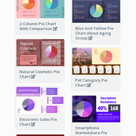
2-Column Pie Chart
Blue And Yellow Pie
With Comparison
Chart About Aging
Group
Natural Cosmetic Pie
Chart
Pet Category Pie
Chart
Electronic Sales Pie
Chart
Smartphone
Marketshare Pie