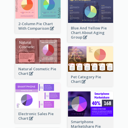
2-Column Pie Chart
Blue And Yellow Pie
With Comparison
Chart About Aging
Group
Natural Cosmetic Pie
Chart
Pet Category Pie
Chart
Electronic Sales Pie
Chart
Smartphone
Marketshare Pie