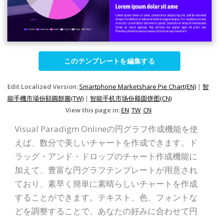
このテンプレートを編集する
Edit Localized Version:
Smartphone Marketshare Pie Chart(EN)
|
智
能手機市場份額圓餅圖(TW)
|
智能手机市场份额圆饼图(CN)
View this page in:
EN
TW
CN
Visual Paradigm Onlineの円グラフ作成機能を使
えば、数分で美しいチャートを作成できます。ド
ラッグ・アンド・ドロップのチャート作成機能に
加えて、豊富な円グラフテンプレートが用意され
ており、素早く簡単に素晴らしいチャートを作成
することができます。テキスト、色、フォントな
どを調整することで、あなたの好みに合わせて円