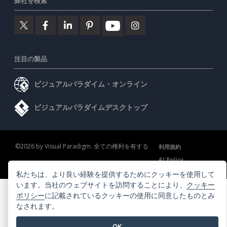
弊社を検索
注目の製品
ビジュアルパラダイム・オンライン
ビジュアルパラダイムデスクトップ
©2026 by Visual Paradigm. 全ての権利を有する
利用規約
AI Policy
プライバシーポリシー
Content Guidelines
セキュリティ概要
私たちは、より良い経験を提供するためにクッキーを使用して
います。当社のウェブサイトを訪問することにより、
クッキー
ポリシー
に記載されているクッキーの使用に同意したものとみ
なされます。
OK