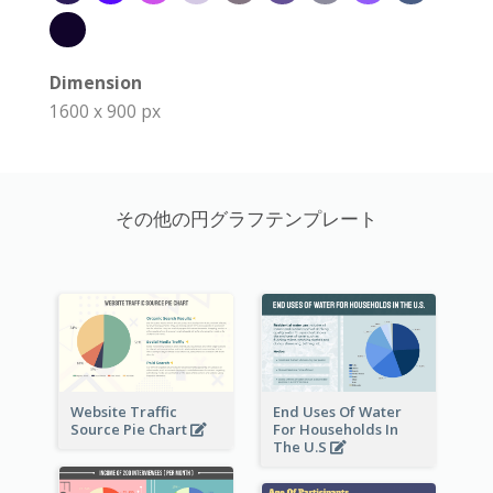
Dimension
1600 x 900 px
その他の円グラフテンプレート
Website Traffic
End Uses Of Water
Source Pie Chart
For Households In
The U.S