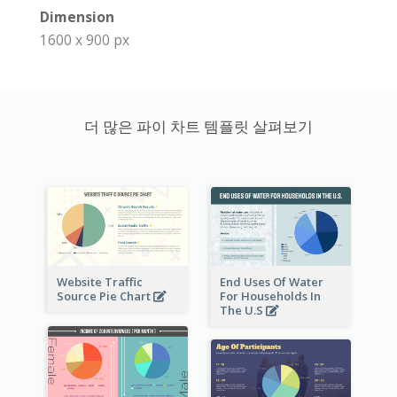
Dimension
1600 x 900 px
더 많은 파이 차트 템플릿 살펴보기
Website Traffic
End Uses Of Water
Source Pie Chart
For Households In
The U.S