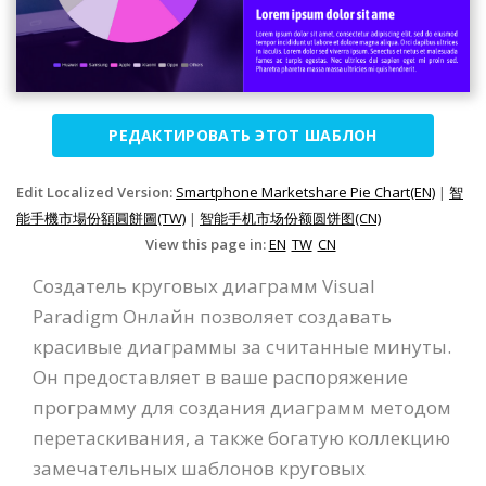
РЕДАКТИРОВАТЬ ЭТОТ ШАБЛОН
Edit Localized Version:
Smartphone Marketshare Pie Chart(EN)
|
智
能手機市場份額圓餅圖(TW)
|
智能手机市场份额圆饼图(CN)
View this page in:
EN
TW
CN
Создатель круговых диаграмм Visual
Paradigm Онлайн позволяет создавать
красивые диаграммы за считанные минуты.
Он предоставляет в ваше распоряжение
программу для создания диаграмм методом
перетаскивания, а также богатую коллекцию
замечательных шаблонов круговых