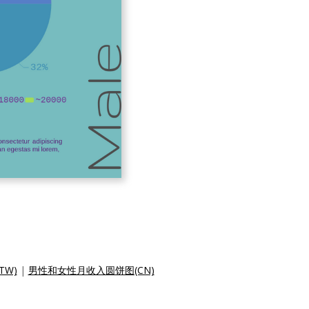
W)
|
男性和女性月收入圆饼图(CN)