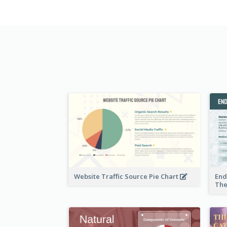
Website Traffic Source Pie Chart
End
The