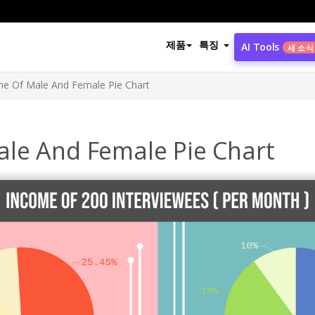
제품
특징
AI Tools
새 소식
e Of Male And Female Pie Chart
le And Female Pie Chart