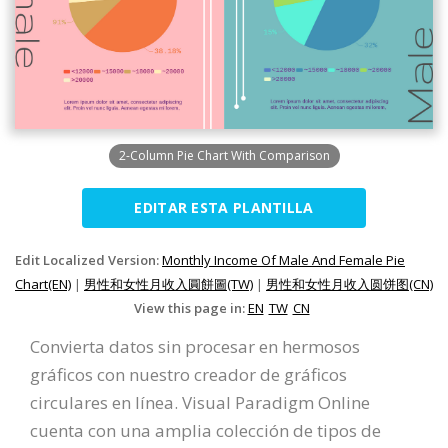
2-Column Pie Chart With Comparison
EDITAR ESTA PLANTILLA
Edit Localized Version:
Monthly Income Of Male And Female Pie
Chart(EN)
|
男性和女性月收入圓餅圖(TW)
|
男性和女性月收入圆饼图(CN)
View this page in:
EN
TW
CN
Convierta datos sin procesar en hermosos
gráficos con nuestro creador de gráficos
circulares en línea. Visual Paradigm Online
cuenta con una amplia colección de tipos de