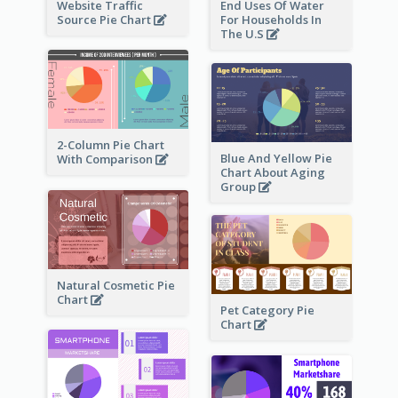
Website Traffic
End Uses Of Water
Source Pie Chart
For Households In
The U.S
2-Column Pie Chart
Blue And Yellow Pie
With Comparison
Chart About Aging
Group
Natural Cosmetic Pie
Chart
Pet Category Pie
Chart