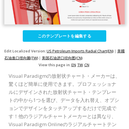
このテンプレートを編集する
Edit Localized Version:
US Petroleum Imports Radial Chart(EN)
|
美國
石油進口徑向圖(TW)
|
美国石油进口径向图(CN)
View this page in:
EN
TW
CN
Visual Paradigmの放射状チャート・メーカーは、
驚くほど簡単に使用できます。プロフェッショナ
ルにデザインされた放射状チャート・テンプレー
トの中から1つを選び、データを入れ替え、オプシ
ョンでデザインをタッチアップするだけで完成で
す！他のラジアルチャートメーカーとは異なり、
Visual Paradigm Onlineのラジアルチャートテン