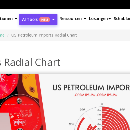
tionen
Ressourcen
Lösungen
Schablo
AI Tools
NEU
mme
US Petroleum Imports Radial Chart
 Radial Chart