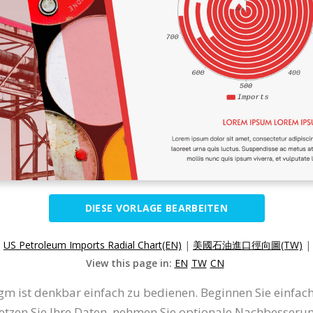
DIESE VORLAGE BEARBEITEN
:
US Petroleum Imports Radial Chart(EN)
|
美國石油進口徑向圖(TW)
View this page in:
EN
TW
CN
m ist denkbar einfach zu bedienen. Beginnen Sie einfach 
etzen Sie Ihre Daten, nehmen Sie optionale Nachbesseru