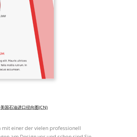
|
美国石油进口径向图(CN)
mit einer der vielen professionell
ngen am Design vor und schon sind Sie