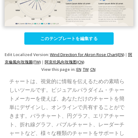
このテンプレートを編集する
Edit Localized Version:
Wind Direction for Akron Rose Chart(EN)
|
阿
克倫風向玫瑰圖(TW)
|
阿克伦风向玫瑰图(CN)
View this page in:
EN
TW
CN
チャートは、視覚的に情報を伝えるための素晴ら
しいツールです。ビジュアルパラダイム・チャー
トメーカーを使えば、あなただけのチャートを簡
単にデザインし、オンラインで共有することがで
きます。バラチャート、円グラフ、エリアチャー
ト、折れ線グラフ、バブルチャート、レーダーチ
ャートなど、様々な種類のチャートをサポートし