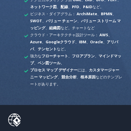
ネットワーク図
、
配線
、
PFD
、
P&ID
など。
ビジネス・ダイアグラム：
ArchiMate
、
BPMN
、
SWOT
、
バリュー チェーン
、
バリュー ストリーム マ
ッピング
、
組織図
など。チャートなど
クラウド・アーキテクチャ設計ツール：
AWS
、
Azure
、
Googleクラウド
、
IBM
、
Oracle
、
アリバ
バ
、
テンセント
など。
強力な
フローチャート
、
フロアプラン
、
マインドマッ
プ
、
ベン図ツール
。
プロセス マップ デザイナー
には、
カスタマージャー
ニー マッピング
、
競合分析
、
根本原因
などのテンプレ
ートがあります。