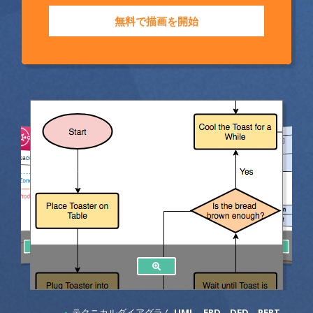
無料で描画を開始
テクニカルダイアグラム
UML
、
ERD
、
DFD
、
PERT
、