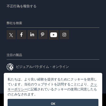
不正行為を報告する
弊社を検索
注目の製品
ビジュアルパラダイム・オンライン
ビジュアルパラダイムデスクトップ
私たちは、より良い経験を提供するためにクッキーを使用し
ています。当社のウェブサイトを訪問することにより、
クッ
キーポリシー
に記載されているクッキーの使用に同意したも
のとみなされます。
©2026 by Visual Paradigm. 全ての権利を有する
利用規約
OK