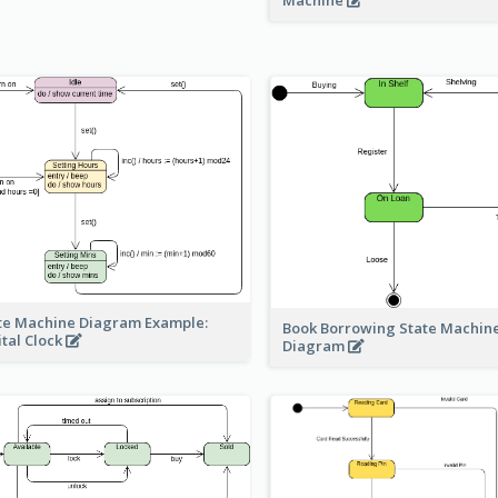
Machine
te Machine Diagram Example:
Book Borrowing State Machin
ital Clock
Diagram