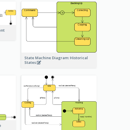
ent
State Machine Diagram: Historical
States
e