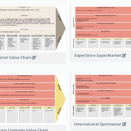
SuperStore SuperMarket
zon Value Chain
International Sportswear
ress Company Value Chain