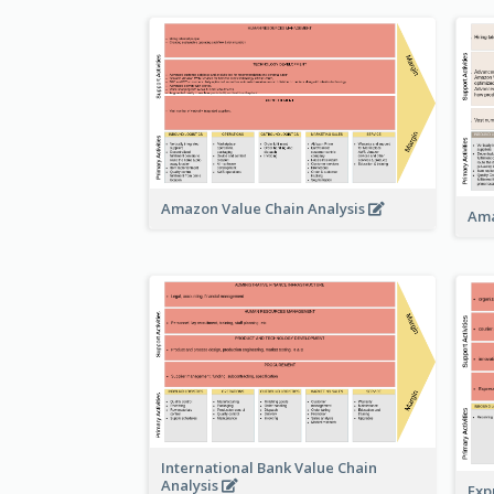
Amazon Value Chain Analysis
Ama
International Bank Value Chain
Analysis
Exp