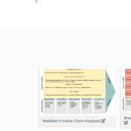
す。
Man
WalMart's Value Chain Analysis