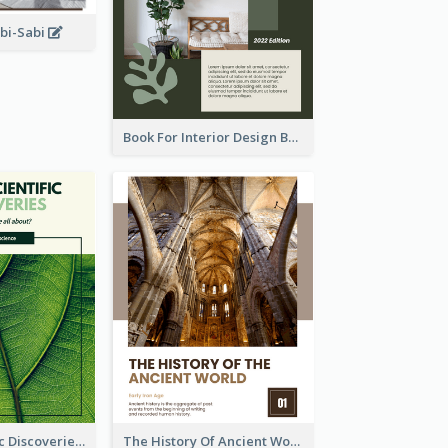
abi-Sabi
Book For Interior Design Booklet
Latest Scientific Discoveries Booklet
The History Of Ancient World Booklet