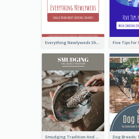
Everything Newlyweds Should Know about Coupling Finances
Smudging Tradition And History Booklet