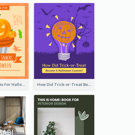
5 Popular Snacks For Halloween
How Did Trick-or-Treat Became A Halloween Custom?