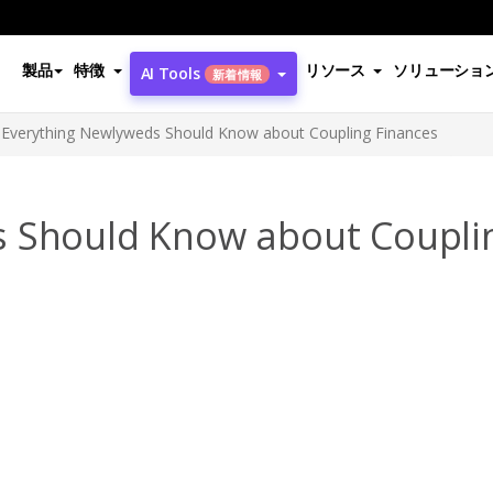
製品
特徴
リソース
ソリューショ
AI Tools
新着情報
Everything Newlyweds Should Know about Coupling Finances
s Should Know about Coupli