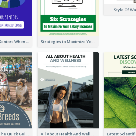
Style Of W
Five Tips for Seniors When Choosing Online Workout Classes
Strategies to Maximize Your Salary Increase
Dog Breeds: The Quick Guide to Some Popular Dog Breeds
All About Health And Wellness Booklet