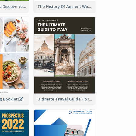
Latest Scientific Discoveries Booklet
The History Of Ancient World Booklet
ng Booklet
Ultimate Travel Guide To Italy Booklet