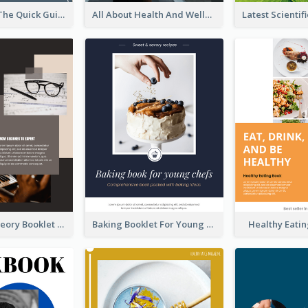
Dog Breeds: The Quick Guide to Some Popular Dog Breeds
All About Health And Wellness Booklet
The Music Theory Booklet
Baking Booklet For Young Chefs
Healthy Eati