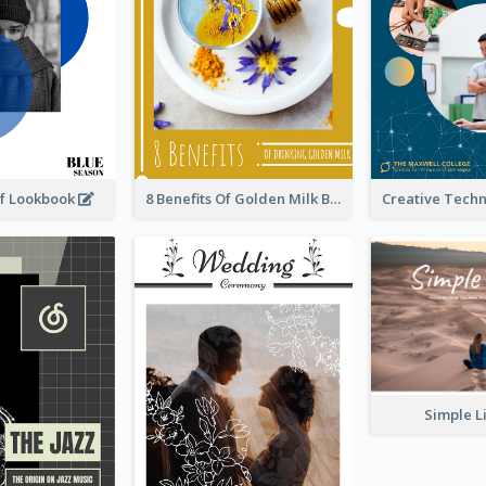
rf Lookbook
8 Benefits Of Golden Milk Booklet
Simple L