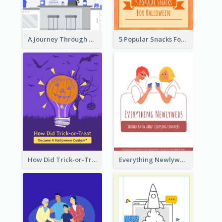
A Journey Through Desserts
5 Popular Snacks For Halloween
How Did Trick-or-Treat Became A Halloween Custom?
Everything Newlyweds Should Know about Coupling Finances