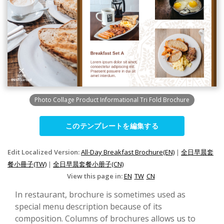
Photo Collage Product Informational Tri Fold Brochure
このテンプレートを編集する
Edit Localized Version:
All-Day Breakfast Brochure(EN)
|
全日早晨套
餐小冊子(TW)
|
全日早晨套餐小册子(CN)
View this page in:
EN
TW
CN
In restaurant, brochure is sometimes used as
special menu description because of its
composition. Columns of brochures allows us to