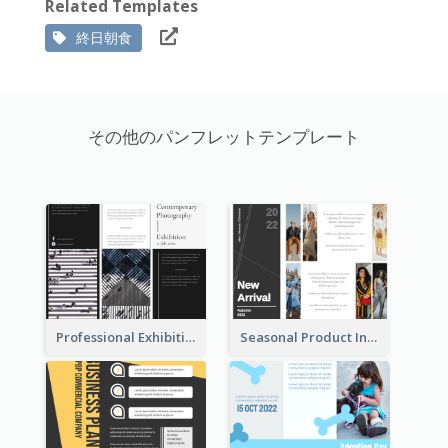
Related Templates
終日朝食
その他のパンフレットテンプレート
Professional Exhibition Event Tri Fold Brochure
Seasonal Product Informational Tri Fold Brochure