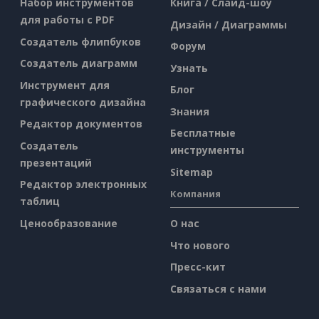
Набор инструментов
Книга / Слайд-шоу
для работы с PDF
Дизайн / Диаграммы
Создатель флипбуков
Форум
Создатель диаграмм
Узнать
Инструмент для
Блог
графического дизайна
Знания
Редактор документов
Бесплатные
Создатель
инструменты
презентаций
Sitemap
Редактор электронных
Компания
таблиц
Ценообразование
О нас
Что нового
Пресс-кит
Связаться с нами