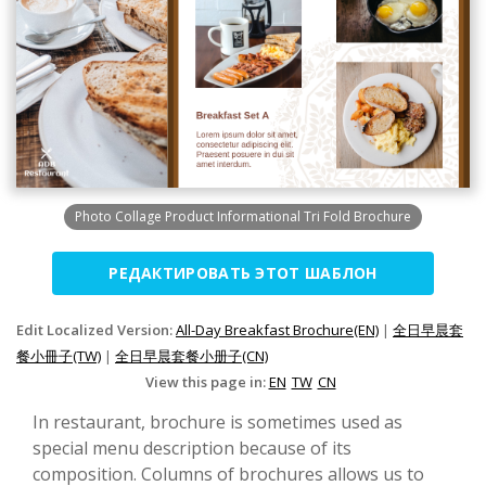
Photo Collage Product Informational Tri Fold Brochure
РЕДАКТИРОВАТЬ ЭТОТ ШАБЛОН
Edit Localized Version:
All-Day Breakfast Brochure(EN)
|
全日早晨套
餐小冊子(TW)
|
全日早晨套餐小册子(CN)
View this page in:
EN
TW
CN
In restaurant, brochure is sometimes used as
special menu description because of its
composition. Columns of brochures allows us to