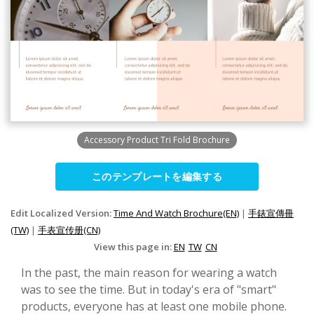
Accessory Product Tri Fold Brochure
このテンプレートを編集する
Edit Localized Version:
Time And Watch Brochure(EN)
|
手錶宣傳冊
(TW)
|
手表宣传册(CN)
View this page in:
EN
TW
CN
In the past, the main reason for wearing a watch
was to see the time. But in today's era of "smart"
products, everyone has at least one mobile phone.