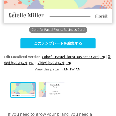
Colorful Pastel Florist Business Card
このテンプレートを編集する
Edit Localized Version:
Colorful Pastel Florist Business Card(EN)
|
彩
色蠟筆花店名片(TW)
|
彩色蜡笔花店名片(CN)
View this page in:
EN
TW
CN
If you need to grow your brand, you need a