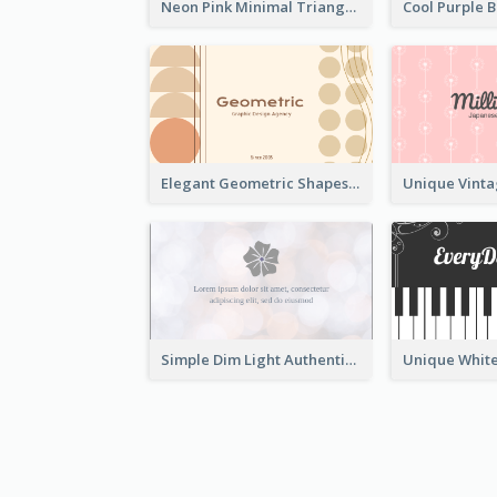
Neon Pink Minimal Triangular Business Card Maker
Elegant Geometric Shapes Business Card Design
Simple Dim Light Authentic Business Card Design