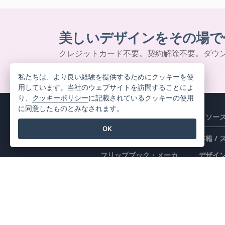
美しいデザインをその場で
クレジットカード不要。契約解除不要。ダウ
ん。
私たちは、より良い経験を提供するためにクッキーを使
用しています。当社のウェブサイトを訪問することによ
り、
クッキーポリシー
に記載されているクッキーの使用
に同意したものとみなされます。
製品情報
リソー
OK
PDFツールスイート
書籍 /
フリップブック・メーカ
デザイン
ー
フォー
ダイアグラムメーカー
学ぶ
グラフィックデザインツ
ブログ
ール
ナレッ