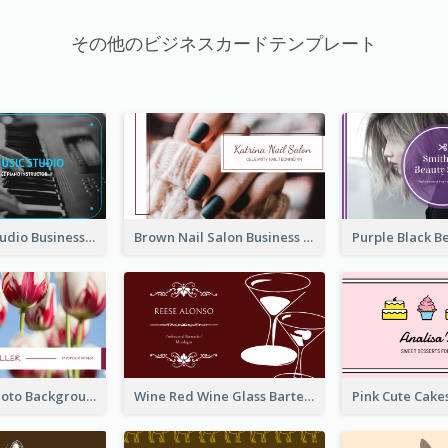
その他のビジネスカードテンプレート
Blue Music Studio Business Card
Brown Nail Salon Business Card
Pink Floral Photo Background Photographer Business Card
Wine Red Wine Glass Bartender Business Card