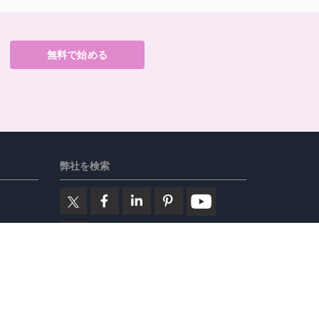
無料で始める
弊社を検索
リシー
ines
注目の製品
要
ビジュアルパラダイム・オンライ
する