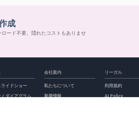
作成
ンロード不要。隠れたコストもありませ
ス
会社案内
リーガル
 スライドショー
私たちについて
利用規約
 / ダイアグラム
新着情報
AI Policy
ラム
プレスキット
プライバシーポ
お問い合わせ
Content Guidel
セキュリティ概
ジ
不正行為を報告