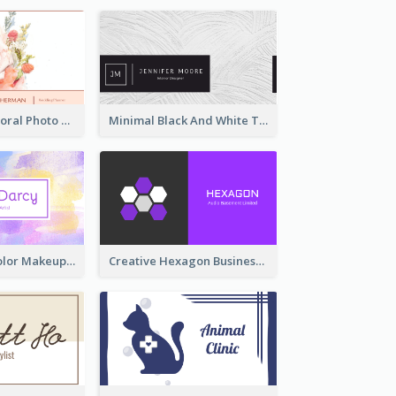
Blossom Pink Floral Photo Business Card
Minimal Black And White Textures Business Card
Purple Watercolor Makeup Artist Business Card
Creative Hexagon Business Card Design Template