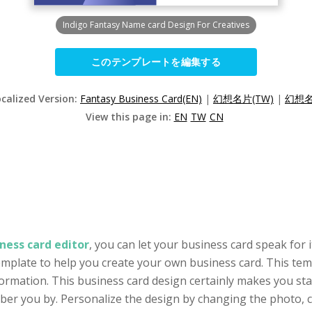
Indigo Fantasy Name card Design For Creatives
このテンプレートを編集する
ocalized Version:
Fantasy Business Card(EN)
|
幻想名片(TW)
|
幻想名
View this page in:
EN
TW
CN
ness card editor
, you can let your business card speak for i
template to help you create your own business card. This tem
ormation. This business card design certainly makes you stan
 you by. Personalize the design by changing the photo, col