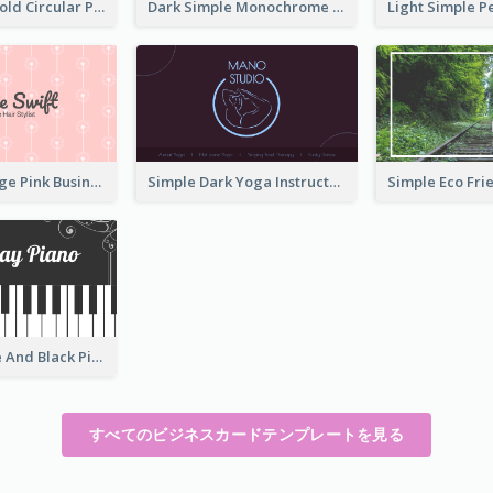
Cool Purple Bold Circular Personal Business Card Templates
Dark Simple Monochrome Business Card Layout
Unique Vintage Pink Business Card Design
Simple Dark Yoga Instructor Business Card Design
Unique White And Black Pianist Stripes Personal Business Card Maker
すべてのビジネスカードテンプレートを見る