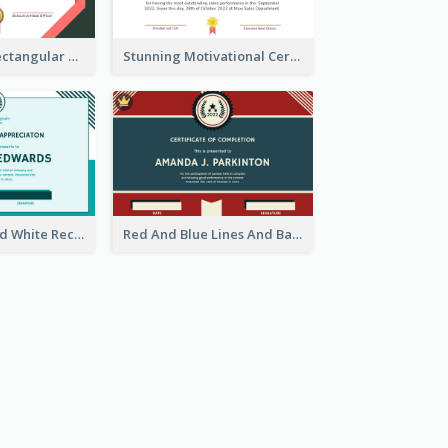
Professional Rectangular Border Certificate Design Ideas
Stunning Motivational Certificate Design Template
Simple Blue And White Rectangle Certificate
Red And Blue Lines And Badge Completion Certificate