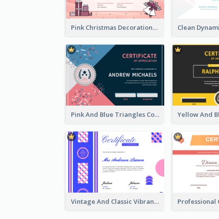
Pink Christmas Decorations Certificate
Pink And Blue Triangles Confetti Celebration Certificate
Vintage And Classic Vibrant Certificate Design Ideas