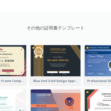
その他の証明書テンプレート
Pink And Blue Frame Company Certificate
Blue And Gold Badge Appreciation Certificate