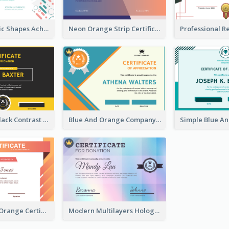
Clean Dynamic Shapes Achievement Certificate Design
Neon Orange Strip Certificate Design For Apprciation
Yellow And Black Contrast Simple Certificate
Blue And Orange Company Triangles With Badge Certificate
Professional Orange Certificate Design Template
Modern Multilayers Holographic Certificate Design Idea