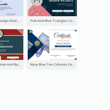
Simple Starry Badge Modern Certificate Design
Pink And Blue Triangles Confetti Celebration Certificate
Red And Blue Lines And Badge Completion Certificate
Navy Blue Two Columns Certificate Design Idea