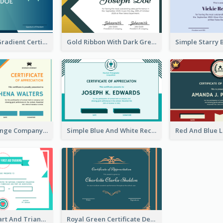
Simple Blue Gradient Certificate
Gold Ribbon With Dark Green Badge Certificate Design
Blue And Orange Company Triangles With Badge Certificate
Simple Blue And White Rectangle Certificate
Adorable Heart And Triangles Certificate Design Template
Royal Green Certificate Design For Appreciation