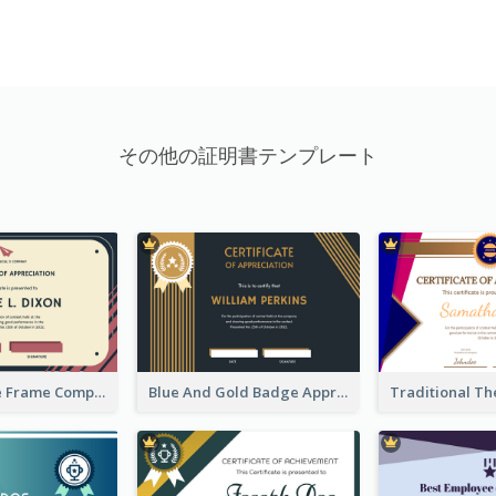
その他の証明書テンプレート
Pink And Blue Frame Company Certificate
Blue And Gold Badge Appreciation Certificate