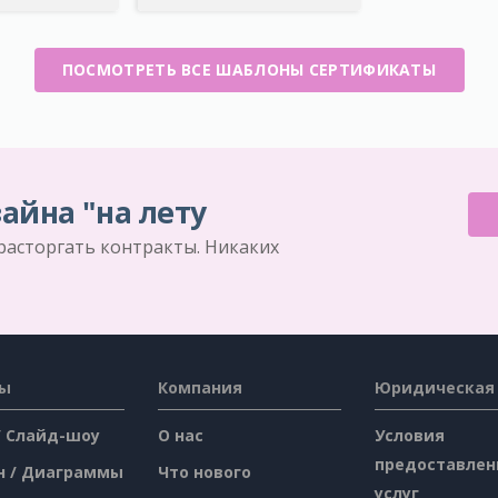
ПОСМОТРЕТЬ ВСЕ ШАБЛОНЫ СЕРТИФИКАТЫ
айна "на лету
 расторгать контракты. Никаких
сы
Компания
Юридическая
/ Слайд-шоу
О нас
Условия
предоставлен
н / Диаграммы
Что нового
услуг