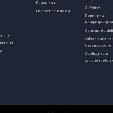
Пресс-кит
AI Policy
Связаться с нами
Политика
конфиденциа
я
Content Guidel
атные
Обзор систем
ументы
безопасности
p
Сообщить о
злоупотребле