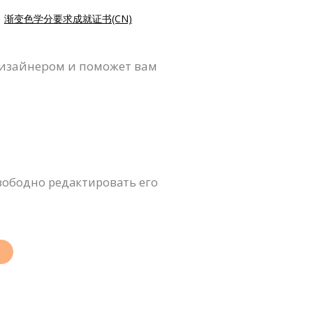
|
渐变色学分要求成就证书(CN)
дизайнером и поможет вам
вободно редактировать его