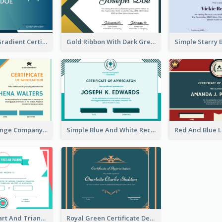
Simple Blue Gradient Certificate
Gold Ribbon With Dark Green Badge Certificate Design
Blue And Orange Company Triangles With Badge Certificate
Simple Blue And White Rectangle Certificate
Adorable Heart And Triangles Certificate Design Template
Royal Green Certificate Design For Appreciation