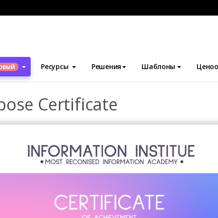
блоны
Сертификаты
Holographic Multipurpose Certificate
Ресурсы
Решения
Шаблоны
Ценоо
ОВЫЙ
ose Certificate