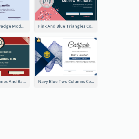
Simple Starry Badge Modern Certificate Design
Pink And Blue Triangles Confetti Celebration Certificate
Red And Blue Lines And Badge Completion Certificate
Navy Blue Two Columns Certificate Design Idea