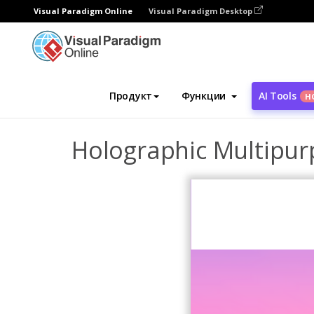
Visual Paradigm Online
Visual Paradigm Desktop
Инструмент графического дизайна
Ша
Продукт
Функции
AI Tools
Н
Holographic Multipurp