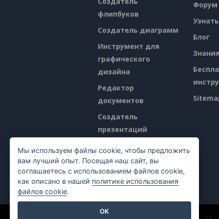
Создатель
Форум
флипбуков
Узнать
Создатель диаграмм
Блог
Инструмент для
Знани
графического
Беспл
дизайна
инстр
Редактор
Sitema
документов
Создатель
презентаций
Редактор
Мы используем файлы cookie, чтобы предложить
электронных таблиц
вам лучший опыт. Посещая наш сайт, вы
соглашаетесь с использованием файлов cookie,
Ценообразование
как описано в нашей
политике использования
файлов cookie
.
OK