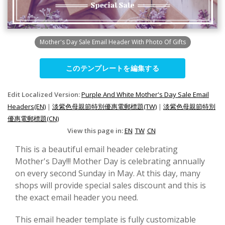
Mother's Day Sale Email Header With Photo Of Gifts
このテンプレートを編集する
Edit Localized Version:
Purple And White Mother's Day Sale Email
Headers(EN)
|
淡紫色母親節特別優惠電郵標題(TW)
|
淡紫色母親節特別
優惠電郵標題(CN)
View this page in:
EN
TW
CN
This is a beautiful email header celebrating
Mother's Day!!! Mother Day is celebrating annually
on every second Sunday in May. At this day, many
shops will provide special sales discount and this is
the exact email header you need.
This email header template is fully customizable