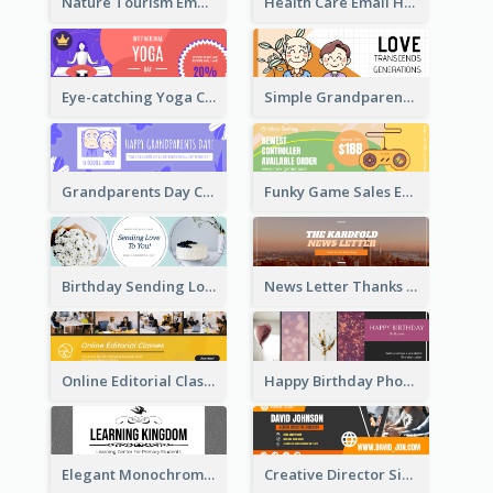
Nature Tourism Email Header
Health Care Email Header
Eye-catching Yoga Classes Discount Design
Simple Grandparents Day Quote Email Header
Grandparents Day Celebration Email Header
Funky Game Sales Email Header Design
Birthday Sending Love To You Email Header
News Letter Thanks For Your Subscribe Email Header
Online Editorial Class Promotion Email Header
Happy Birthday Photo Frames Email Header
Elegant Monochrome Learning Center Email Header
Creative Director Signature Email Header