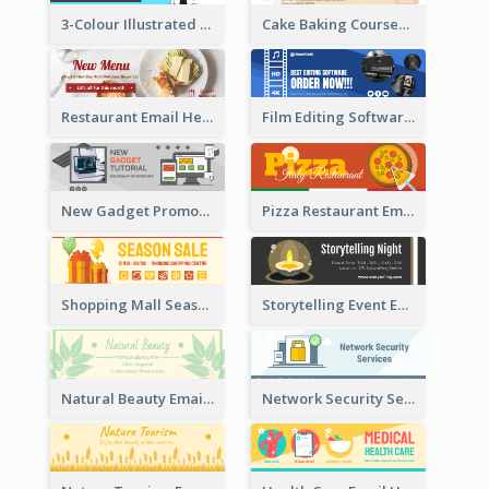
3-Colour Illustrated Email Header About Medical Support Service
Cake Baking Courses Email Header
Restaurant Email Header With Photo Of Meal
Film Editing Software Email Header
New Gadget Promote Email Header
Pizza Restaurant Email Header
Shopping Mall Season Sale Email Header
Storytelling Event Email Header
Natural Beauty Email Header
Network Security Services Email Header