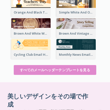
Orange And Black Teachers' Day Celebration Email Header
Simple White And Orange Whiskey Day Special Sale Email Header
Brown And White Whiskey Day Event Email Header
Brown And Vintage Story Telling Competition Email Header
Cycling Club Email Headers Created With Graphic Of Riders
Monthly News Email Header With Details
すべてのメールヘッダーテンプレートを見る
美しいデザインをその場で作
成