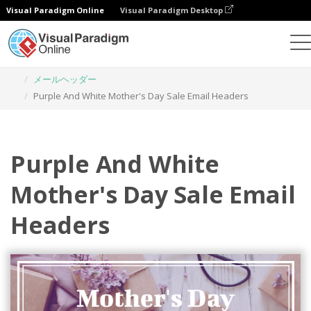
Visual Paradigm Online
Visual Paradigm Desktop
グラフィックデザインツール
テンプレート
メールヘッダー
Purple And White Mother's Day Sale Email Headers
Purple And White
Mother's Day Sale Email
Headers