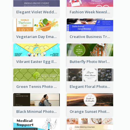
Elegant Violet Wedding Theme Email Header Design
Fashion Week Newsletter Email Header
Vegetarian Day Email Header
Creative Business Training Email Header
Vibrant Easter Egg Illustration Email Header Design
Butterfly Photo World Wildlife Day Email Header
Green Tennis Photo Tennis Tournament Email Header
Elegant Floral Photo Blossom Spring Email Header
Black Minimal Photo Valentines Day Email Heade
Orange Sunset Photo Enjoy Sunset Email Header