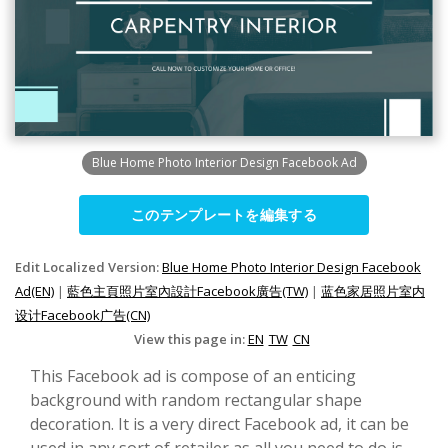
Blue Home Photo Interior Design Facebook Ad
このテンプレートを編集する
Edit Localized Version:
Blue Home Photo Interior Design Facebook
Ad(EN)
|
藍色主頁照片室內設計Facebook廣告(TW)
|
蓝色家居照片室内
设计Facebook广告(CN)
View this page in:
EN
TW
CN
This Facebook ad is compose of an enticing
background with random rectangular shape
decoration. It is a very direct Facebook ad, it can be