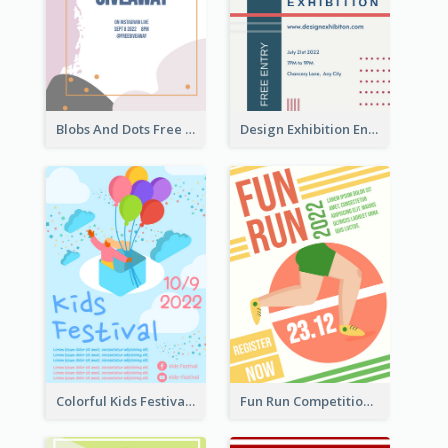
Blobs And Dots Free Giveaway Flyer
Design Exhibition Entry Flyer
Colorful Kids Festival Flyer
Fun Run Competition Flyer