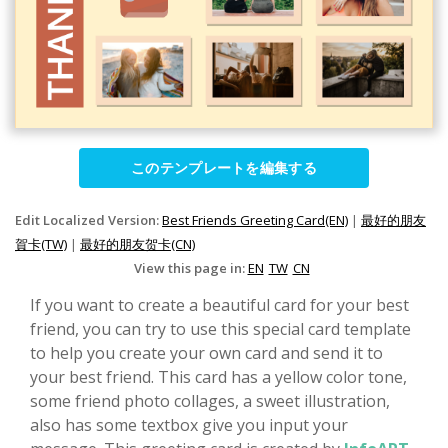
このテンプレートを編集する
Edit Localized Version:
Best Friends Greeting Card(EN)
|
最好的朋友
賀卡(TW)
|
最好的朋友贺卡(CN)
View this page in:
EN
TW
CN
If you want to create a beautiful card for your best
friend, you can try to use this special card template
to help you create your own card and send it to
your best friend. This card has a yellow color tone,
some friend photo collages, a sweet illustration,
also has some textbox give you input your