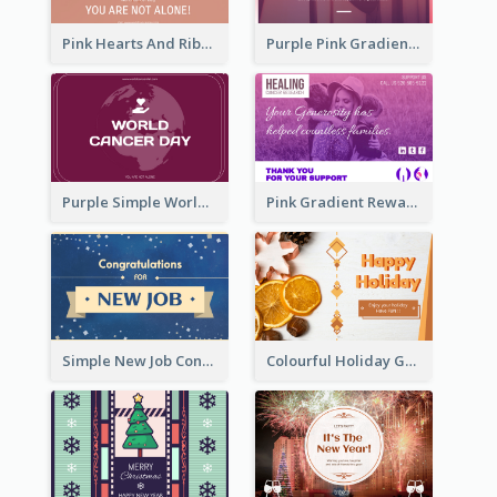
Pink Hearts And Ribbon Patterns World Cancer Day Greeting Card
Purple Pink Gradient World Cancer Day Greeting Card
Purple Simple World Cancer Day Greeting Card
Pink Gradient Reward For Donation Card Design
Simple New Job Congratulations Card In Yellow And Blue
Colourful Holiday Greeting Card In Orange Theme