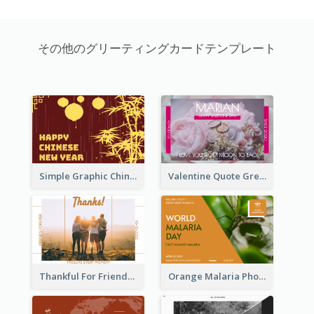
その他のグリーティングカードテンプレート
Simple Graphic Chinese New Year In Red And Yellow
Valentine Quote Greeting Card
Thankful For Friendship Greeting Card
Orange Malaria Photo World Malaria Day Greeting Card