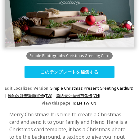
Simple Photography Christmas Greeting Card
このテンプレートを編集する
Edit Localized Version:
Simple Christmas Present Greeting Card(EN)
|
簡約設計聖誕節賀卡(TW)
|
简约设计圣诞节贺卡(CN)
View this page in:
EN
TW
CN
Merry Christmas! It is time to create a Christmas
card and send it to your family and friend. Here is a
Christmas card template, it has a Christmas photo
to be the background, a textbox to give you input