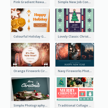
Pink Gradient Reward For Donation Card Design
Simple New Job Congratulations Card In Yellow And Blue
Colourful Holiday Greeting Card In Orange Theme
Lovely Classic Christmas Greeting Card Design
Orange Firework Circle New Year Greeting Card
Navy Fireworks Photo Happy New Year Greeting Card
Simple Photography Christmas Greeting Card
Traditional Collage Design Christmas Card Idea