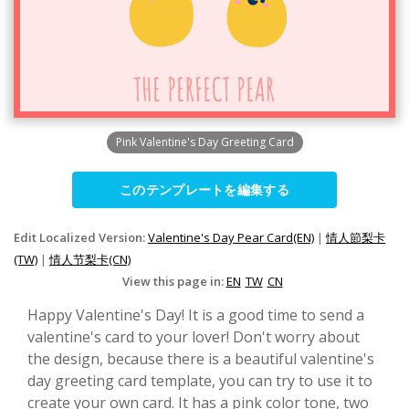
Pink Valentine's Day Greeting Card
このテンプレートを編集する
Edit Localized Version:
Valentine's Day Pear Card(EN)
|
情人節梨卡
(TW)
|
情人节梨卡(CN)
View this page in:
EN
TW
CN
Happy Valentine's Day! It is a good time to send a
valentine's card to your lover! Don't worry about
the design, because there is a beautiful valentine's
day greeting card template, you can try to use it to
create your own card. It has a pink color tone, two