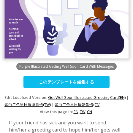
Purple Illustrated Getting Well Soon Card With Messages
このテンプレートを編集する
Edit Localized Version:
Get Well Soon Illustrated Greeting Card(EN)
|
紫白二色早日康復賀卡(TW)
|
紫白二色早日康复贺卡(CN)
View this page in:
EN
TW
CN
If your friend has sick and you want to send
him/her a greeting card to hope him/her gets well