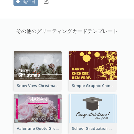
誕生日
その他のグリーティングカードテンプレート
Snow View Christmas Card With Simple Design
Simple Graphic Chinese New Year In Red And Yellow
Valentine Quote Greeting Card
School Graduation Celebration Card