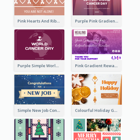
Pink Hearts And Ribbon Patterns World Cancer Day Greeting Card
Purple Pink Gradient World Cancer Day Greeting Card
Purple Simple World Cancer Day Greeting Card
Pink Gradient Reward For Donation Card Design
Simple New Job Congratulations Card In Yellow And Blue
Colourful Holiday Greeting Card In Orange Theme