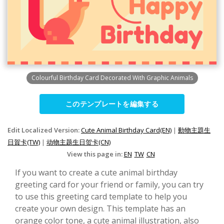
Colourful Birthday Card Decorated With Graphic Animals
このテンプレートを編集する
Edit Localized Version:
Cute Animal Birthday Card(EN)
|
動物主題生
日賀卡(TW)
|
动物主题生日贺卡(CN)
View this page in:
EN
TW
CN
If you want to create a cute animal birthday
greeting card for your friend or family, you can try
to use this greeting card template to help you
create your own design. This template has an
orange color tone, a cute animal illustration, also