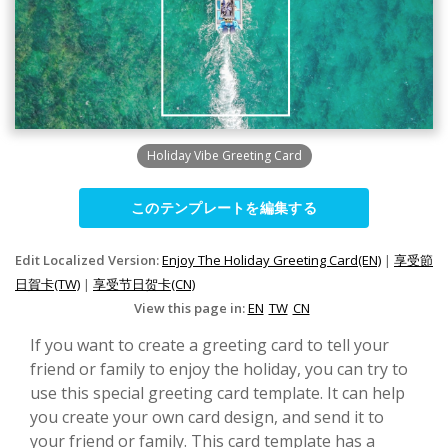
Holiday Vibe Greeting Card
このテンプレートを編集する
Edit Localized Version:
Enjoy The Holiday Greeting Card(EN)
|
享受節
日賀卡(TW)
|
享受节日贺卡(CN)
View this page in:
EN
TW
CN
If you want to create a greeting card to tell your
friend or family to enjoy the holiday, you can try to
use this special greeting card template. It can help
you create your own card design, and send it to
your friend or family. This card template has a